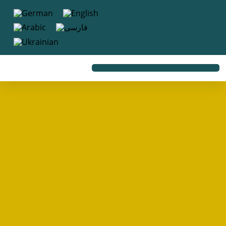
به
محتوا