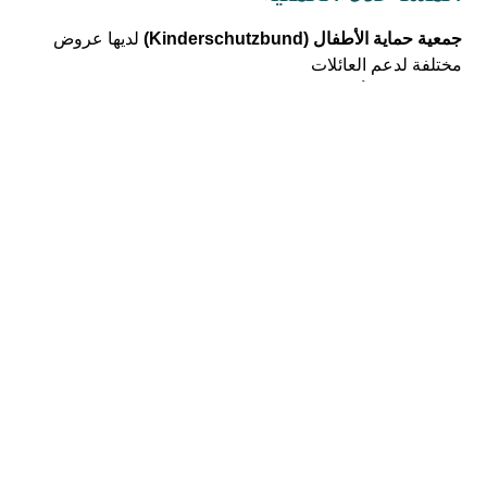
‏جمعية حماية الأطفال (Kinderschutzbund)‏
‏ لديها عروض
مختلفة لدعم العائلات‏
راعي الأسرة (Familienpaten) – للمساعدة في الحياة
اليومية مع الأطفال
‏دورة الوالدين (Elternkurs) – لإيجاد الحلول للمشاكل‏
الجدة المؤقتة / الجد المؤقت (Leihoma / Leihopa) –
مشاركة الأطفال في الذهاب إلى الحدائق وفي الرسم
والحرف اليدوية والقراءة‏
وكالة جليس الأطفال Babysittervermittlung
مجموعة الوالدين والطفل Eltern-Kind-Gruppe
Kinderschutzbund Bamberg e. V.
0951 / 28 – 1 92
Lange Straße 36
96047 Bamberg
dksb@kinderschutzbund-bamberg.de
https://kinderschutzbund-bamberg.de/arbeit-und-
projekte/elterntelefon/