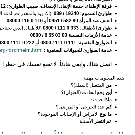
‏فرقة الإطفاء، خدمة الإنقاذ، الإسعاف، طبيب الطوارئ: 112‏
‏طوارئ السموم: 19240 / 089 ‏
‏ (الأدوية والمخدرات, لدغة ال
العنف ضد المرأة 80 582 / 0951 أو 116 0 116 08000
‏طوارئ الأطفال: 333 0 111 / 0800‏
‏ (للأطفال الذين يحتاج
‏خدمة الأزمات النفسية‏ 00 03 55 6 / 0800
‏الطوارئ النفسية: 111 0 111 / 0800‏
‏ أو ‏
berg-forchheim.html
خدمة الطوارئ للحيوانات الصغيرة :
‏اتصل هناك وابقى هادئا‏ً. ‏لا تضع نفسك في خطر!‏
‏هذه المعلومات مهمة:‏
‏من‏
‏ المتصل (اسمك)؟‏
‏أين‏
‏ وقع الحادث (العنوان)؟‏
‏ماذا‏
‏ حدث؟‏
‏كم‏
‏ عدد الجرحى أو المرضى؟‏
‏ما نوع‏
‏ الأمراض أو الإصابات الموجودة؟‏
‏ ثم انتظر‏
‏ الأسئلة!‏