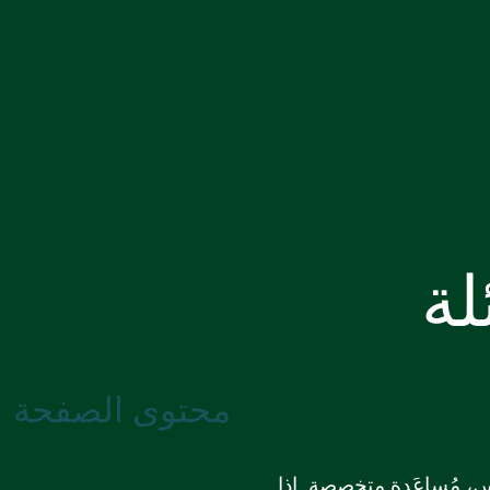
لة
محتوى الصفحة
س، مُساعَدة متخصصة. إذا