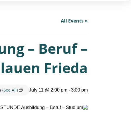
« All Events
ng – Beruf –
Blauen Frieda
(See All)
July 11 @ 2:00 pm
-
3:00 pm
es