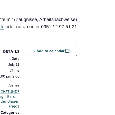
nte mit (Zeugnisse, Arbeitsnachweise)!
de
oder ruf an unter 0951 / 2 97 51 21.
DETAILS
Add to calendar
Date:
July 11
Time:
2:00 pm - 3:00 pm
Series:
ECHSTUNDE
g – Beruf –
 der Blauen
Frieda
 Categories: