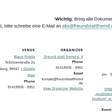
Wichtig
: Bring alle Dokume
abs@freundstattfremd.
 bitte schreibe eine E-Mail an
VENUE
ORGANIZER
Blaue Frieda
Freund statt fremd e. V.
Phone
Schützenstraße 2a
0951 - 91418935
+ Google
berg
,
96047
Email
Map
kontakt@freundstattfremd
Phone
.de
0951 - 91418935
View Organizer Website
SPR
„Ausbildun
Studium“ in
Event