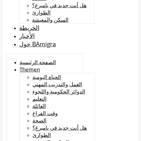
هل أنت جديد في بامبرغ؟
الطوارئ
السكن والمعيشة
الخريطة
الأخبار
حول BAmigra
الصفحة الرئيسية
Themen
الحياة اليومية
العمل والتدريب المهني
الدوائر الحكومية واللجوء
التعليم
العائلة
وقت الفراغ
الصحة
هل أنت جديد في بامبرغ؟
الطوارئ