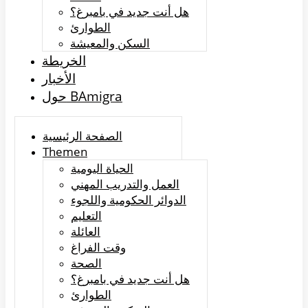
هل أنت جديد في بامبرغ؟
الطوارئ
السكن والمعيشة
الخريطة
الأخبار
حول BAmigra
الصفحة الرئيسية
Themen
الحياة اليومية
العمل والتدريب المهني
الدوائر الحكومية واللجوء
التعليم
العائلة
وقت الفراغ
الصحة
هل أنت جديد في بامبرغ؟
الطوارئ