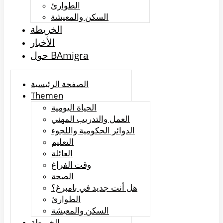
الطوارئ
السكن والمعيشة
الخريطة
الأخبار
حول BAmigra
الصفحة الرئيسية
Themen
الحياة اليومية
العمل والتدريب المهني
الدوائر الحكومية واللجوء
التعليم
العائلة
وقت الفراغ
الصحة
هل أنت جديد في بامبرغ؟
الطوارئ
السكن والمعيشة
الخريطة