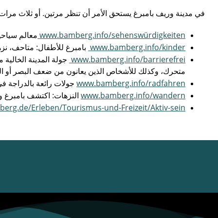
‏في مدينة وريف بامبرغ يستحق الأمر أن تنظر مرتين.‏ ‏أو ثلاث مرات
معالم سياحية
‏ بامبرغ للأطفال: متاحف، نز
‏ جولة المدينة الخالي
متحرك، وكذلك للأشخاص الذين يعانون من ضعف البصر أو الذ
‏ جولات رائعة بالدراجة في
‏ النزهات: اكتشف بامبرغ وا
erg.de/Erleben/Tourismus-und-Freizeit/Aktiv-sein