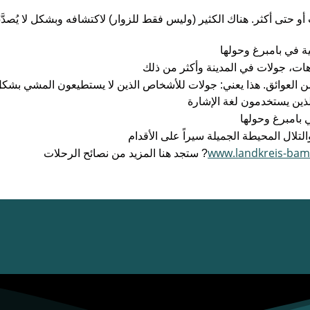
 أو حتى أكثر.‏ ‏هناك الكثير (وليس فقط للزوار) لاكتشافه وبشكل لا يُص
 في بامبرغ وحولها‏
هات، جولات في المدينة وأكثر من ذلك‏
ة من العوائق. ‏هذا يعني: جولات للأشخاص الذين لا يستطيعون المشي 
ين يستخدمون لغة الإشارة‏
 بامبرغ‏ وحولها
لتلال المحيطة الجميلة سيراً على الأقدام‏
www.landkreis-bamb
? ستجد هنا المزيد من نصائح الرحلات